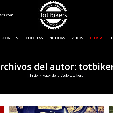
ers.com
INICIO
PATINETES
BICICLET
PATINETES
BICICLETAS
NOTICIAS
VÍDEOS
OFERTAS
rchivos del autor:
totbike
Estás aquí:
Inicio
Autor del artículo totbikers