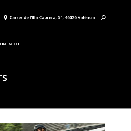
Carrer de l'Illa Cabrera, 54, 46026 València
AS
NOTICIAS
VÍDEOS
OFERTAS
CONTACTO
CONTACTO
rs