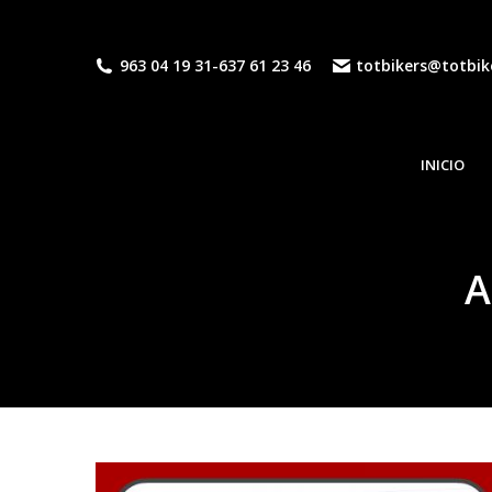
963 04 19 31
-
637 61 23 46
totbikers@totbik
INICIO
A