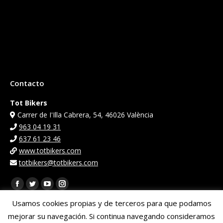
Contacto
Tot Bikers
Carrer de I'Illa Cabrera, 54, 46026 València
963 04 19 31
637 61 23 46
www.totbikers.com
totbikers@totbikers.com
Encuéntranos en:
Facebook
Twitter
YouTube
Instagram
page
page
page
page
Usamos cookies propias y de terceros para que podamos
opens
opens
opens
opens
mejorar su navegación. Si continua navegando consideramos