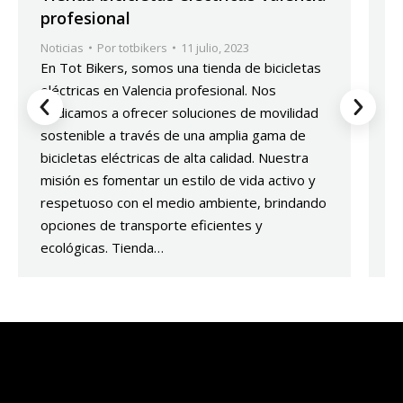
profesional
V
Noticias
Por
totbikers
11 julio, 2023
No
En Tot Bikers, somos una tienda de bicicletas
E
eléctricas en Valencia profesional. Nos
d
dedicamos a ofrecer soluciones de movilidad
c
sostenible a través de una amplia gama de
e
bicicletas eléctricas de alta calidad. Nuestra
s
misión es fomentar un estilo de vida activo y
p
respetuoso con el medio ambiente, brindando
u
opciones de transporte eficientes y
p
ecológicas. Tienda…
i