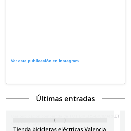
Ver esta publicación en Instagram
Últimas entradas
Una publicación compartida de TOT BIKERS-BICIMARKET
VALENCIA (@totbikers)
Tienda bicicletas eléctricas Valencia
T