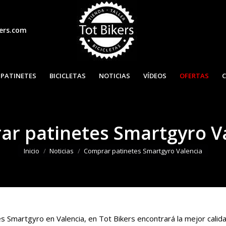
ers.com
INICIO
PATINETES
BICICLET
PATINETES
BICICLETAS
NOTICIAS
VÍDEOS
OFERTAS
r patinetes Smartgyro V
Estás aquí:
Inicio
Noticias
Comprar patinetes Smartgyro Valencia
 Smartgyro en Valencia, en Tot Bikers encontrará la mejor calid