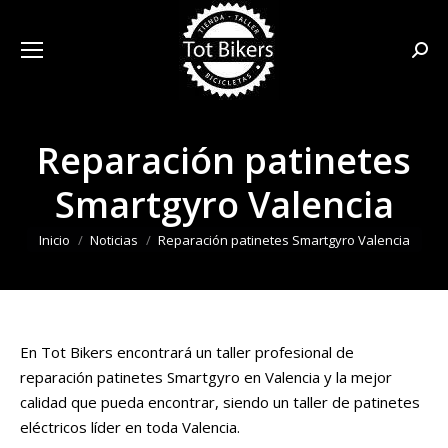
Busca
Reparación patinetes
Smartgyro Valencia
Estás aquí:
Inicio
Noticias
Reparación patinetes Smartgyro Valencia
En Tot Bikers encontrará un taller profesional de
reparación patinetes Smartgyro en Valencia y la mejor
calidad que pueda encontrar, siendo un taller de patinetes
eléctricos líder en toda Valencia.