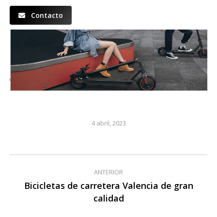
Contacto
4 abril, 2023
Navegación
ANTERIOR
entre
Bicicletas de carretera Valencia de gran
Publicación
calidad
publicaciones
anterior: