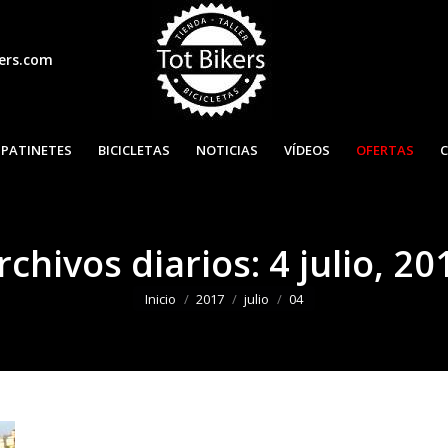
ers.com
INICIO
PATINETES
BICICLET
PATINETES
BICICLETAS
NOTICIAS
VÍDEOS
OFERTAS
rchivos diarios:
4 julio, 20
Estás aquí:
Inicio
2017
julio
04