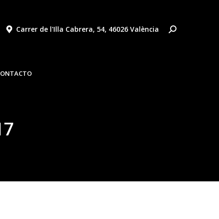
Carrer de l'Illa Cabrera, 54, 46026 València
AS
NOTICIAS
VÍDEOS
OFERTAS
CONTACTO
CONTACTO
17