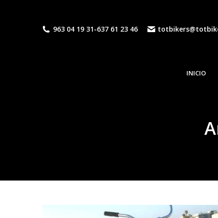
963 04 19 31
-
637 61 23 46
totbikers@totbik
INICIO
A