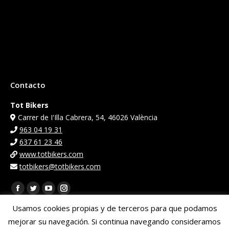
Contacto
Tot Bikers
Carrer de I'Illa Cabrera, 54, 46026 València
963 04 19 31
637 61 23 46
www.totbikers.com
totbikers@totbikers.com
Encuéntranos en:
Facebook
Twitter
YouTube
Instagram
page
page
page
page
Usamos cookies propias y de terceros para que podamos
opens
opens
opens
opens
mejorar su navegación. Si continua navegando consideramos