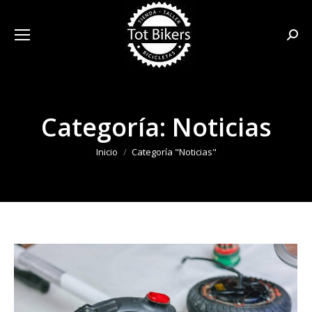
Busca
Categoría:
Noticias
Estás aquí:
Inicio
Categoría "Noticias"