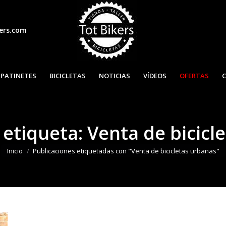
ers.com
INICIO
PATINETES
BICICLET
PATINETES
BICICLETAS
NOTICIAS
VÍDEOS
OFERTAS
 etiqueta:
Venta de bicicl
Estás aquí:
Inicio
Publicaciones etiquetadas con "Venta de bicicletas urbanas"