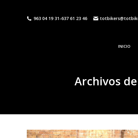
963 04 19 31
-
637 61 23 46
totbikers@totbik
INICIO
Archivos de