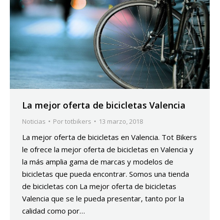
La mejor oferta de bicicletas Valencia
Noticias
Por
totbikers
13 marzo, 2018
La mejor oferta de bicicletas en Valencia. Tot Bikers
le ofrece la mejor oferta de bicicletas en Valencia y
la más amplia gama de marcas y modelos de
bicicletas que pueda encontrar. Somos una tienda
de bicicletas con La mejor oferta de bicicletas
Valencia que se le pueda presentar, tanto por la
calidad como por…