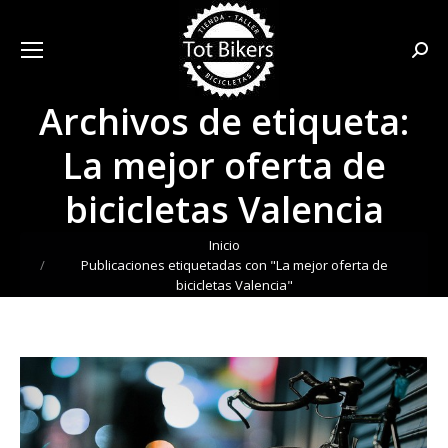
Busca
Archivos de etiqueta:
La mejor oferta de
bicicletas Valencia
Estás aquí:
Inicio
Publicaciones etiquetadas con "La mejor oferta de
bicicletas Valencia"